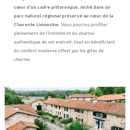
Retour à la carte ?
cœur d’un cadre pittoresque, niché dans un
Retour à la carte ?
Retour à la carte ?
parc naturel régional préservé au cœur de la
Retour à la carte ?
Charente Limousine
. Vous pourrez profiter
pleinement de l’intimité et du charme
authentique de cet endroit, tout en bénéficiant
du confort moderne offert par les gîtes de
charme.